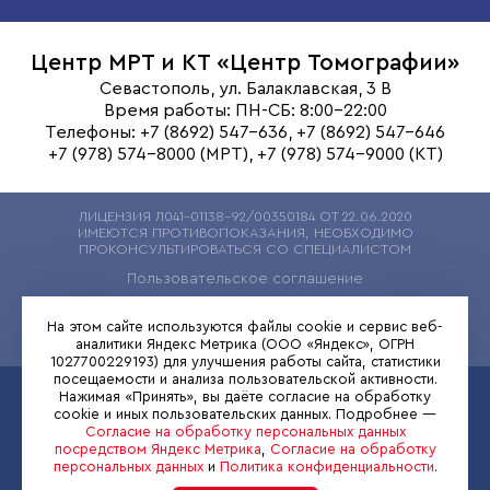
Центр МРТ и КТ
«Центр Томографии»
Севастополь, ул. Балаклавская, 3 В
Время работы: ПН-СБ: 8:00-22:00
Телефоны: +7 (8692) 547-636, +7 (8692) 547-646
+7 (978) 574-8000 (МРТ), +7 (978) 574-9000 (КТ)
ЛИЦЕНЗИЯ Л041-01138-92/00350184 ОТ 22.06.2020
ИМЕЮТСЯ ПРОТИВОПОКАЗАНИЯ, НЕОБХОДИМО
ПРОКОНСУЛЬТИРОВАТЬСЯ СО СПЕЦИАЛИСТОМ
Пользовательское соглашение
Политика конфиденциальности
На этом сайте используются файлы cookie и сервис веб-
Согласие на обработку персональных данных
аналитики Яндекс Метрика (ООО «Яндекс», ОГРН
1027700229193) для улучшения работы сайта, статистики
посещаемости и анализа пользовательской активности.
Нажимая «Принять», вы даёте согласие на обработку
Запись на КТ
Запись на МРТ
cookie и иных пользовательских данных. Подробнее —
+7 (978) 574-8000
+7 (978) 574-9000
Согласие на обработку персональных данных
посредством Яндекс Метрика
,
Согласие на обработку
персональных данных
и
Политика конфиденциальности
.