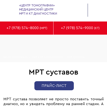
«ЦЕНТР ТОМОГРАФИИ»
МЕДИЦИНСКИЙ ЦЕНТР
МРТ И КТ ДИАГНОСТИКИ
+7 (978) 574-8000
+7 (978) 574-9000
(МРТ)
(КТ)
Центр Томографии
›
МРТ и КТ в Севастополе
›
МРТ суставов
МРТ суставов
ПРАЙС-ЛИСТ
МРТ сустава позволяет не просто поставить точный
диагноз, но и увидеть проблему на ранней стадии. А