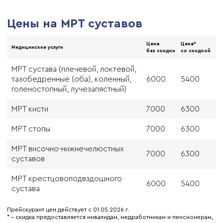
Цены на МРТ суставов
Цена
Цена*
Медицинские услуги
без скидки
со скидкой
МРТ сустава (плечевой, локтевой,
тазобедренные (оба), коленный,
6000
5400
голеностопный, лучезапястный)
МРТ кисти
7000
6300
МРТ стопы
7000
6300
МРТ височно-нижнечелюстных
7000
6300
суставов
МРТ крестцовоподвздошного
6000
5400
сустава
Прейскурант цен действует с 01.05.2026 г.
* - скидка предоставляется инвалидам, медработникам и пенсионерам,