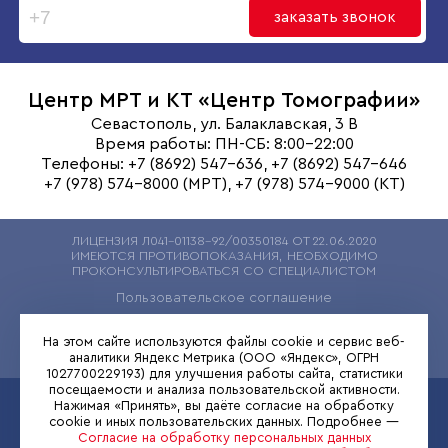
заказать звонок
Центр МРТ и КТ
«Центр Томографии»
Севастополь, ул. Балаклавская, 3 В
Время работы: ПН-СБ: 8:00-22:00
Телефоны: +7 (8692) 547-636, +7 (8692) 547-646
+7 (978) 574-8000 (МРТ), +7 (978) 574-9000 (КТ)
ЛИЦЕНЗИЯ Л041-01138-92/00350184 ОТ 22.06.2020
ИМЕЮТСЯ ПРОТИВОПОКАЗАНИЯ, НЕОБХОДИМО
ПРОКОНСУЛЬТИРОВАТЬСЯ СО СПЕЦИАЛИСТОМ
Пользовательское соглашение
Политика конфиденциальности
На этом сайте используются файлы cookie и сервис веб-
Согласие на обработку персональных данных
аналитики Яндекс Метрика (ООО «Яндекс», ОГРН
1027700229193) для улучшения работы сайта, статистики
посещаемости и анализа пользовательской активности.
Нажимая «Принять», вы даёте согласие на обработку
Запись на КТ
Запись на МРТ
cookie и иных пользовательских данных. Подробнее —
+7 (978) 574-8000
+7 (978) 574-9000
Согласие на обработку персональных данных